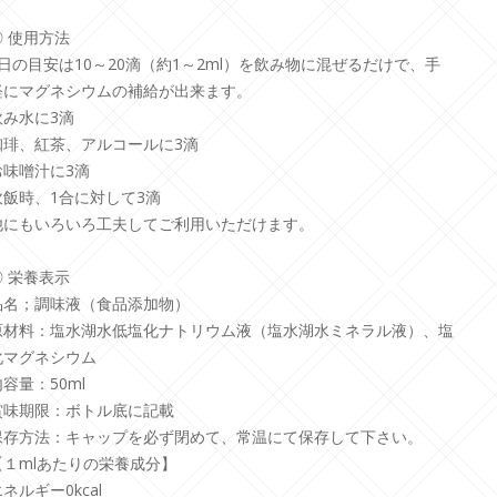
◎ 使用方法
1日の目安は10～20滴（約1～2ml）を飲み物に混ぜるだけで、手
軽にマグネシウムの補給が出来ます。
飲み水に3滴
珈琲、紅茶、アルコールに3滴
お味噌汁に3滴
炊飯時、1合に対して3滴
他にもいろいろ工夫してご利用いただけます。
◎ 栄養表示
品名；調味液（食品添加物）
原材料：塩水湖水低塩化ナトリウム液（塩水湖水ミネラル液）、塩
化マグネシウム
容量：50ml
賞味期限：ボトル底に記載
保存方法：キャップを必ず閉めて、常温にて保存して下さい。
【１mlあたりの栄養成分】
ネルギー0kcal