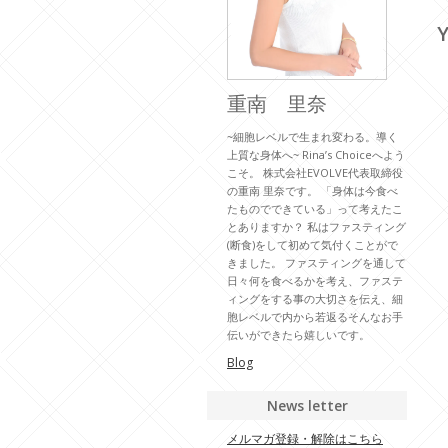
Y
重南 里奈
~細胞レベルで生まれ変わる。導く
上質な身体へ~ Rina’s Choiceへよう
こそ。 株式会社EVOLVE代表取締役
の重南 里奈です。 「身体は今食べ
たものでできている」って考えたこ
とありますか？ 私はファスティング
(断食)をして初めて気付くことがで
きました。 ファスティングを通して
日々何を食べるかを考え、ファステ
ィングをする事の大切さを伝え、細
胞レベルで内から若返るそんなお手
伝いができたら嬉しいです。
Blog
News letter
メルマガ登録・解除はこちら