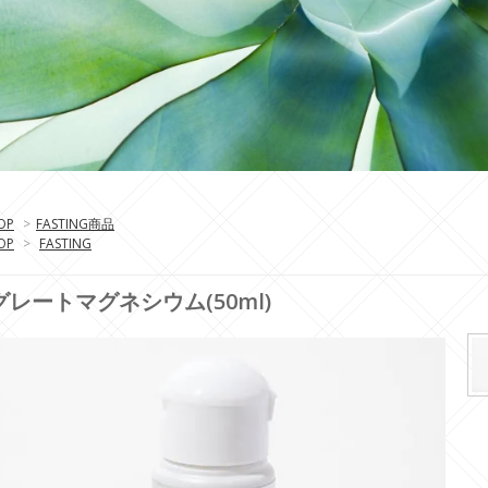
OP
>
FASTING商品
OP
>
FASTING
グレートマグネシウム(50ml)