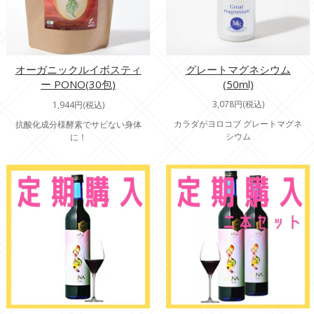
オーガニックルイボスティ
グレートマグネシウム
ー PONO(30包)
(50ml)
3,078円(税込)
1,944円(税込)
カラダがヨロコブ グレートマグネ
抗酸化成分様酵素でサビない身体
シウム
に！