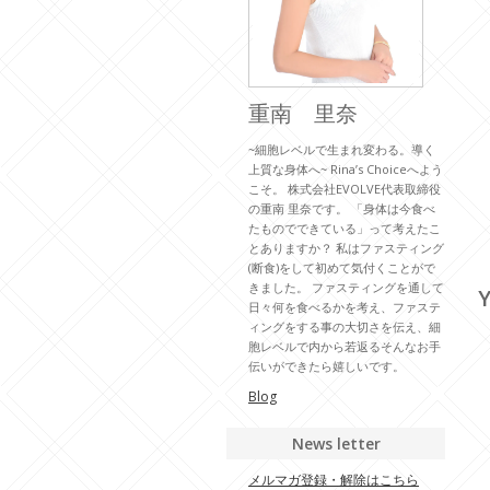
重南 里奈
~細胞レベルで生まれ変わる。導く
上質な身体へ~ Rina’s Choiceへよう
こそ。 株式会社EVOLVE代表取締役
の重南 里奈です。 「身体は今食べ
たものでできている」って考えたこ
とありますか？ 私はファスティング
(断食)をして初めて気付くことがで
きました。 ファスティングを通して
Y
日々何を食べるかを考え、ファステ
ィングをする事の大切さを伝え、細
胞レベルで内から若返るそんなお手
伝いができたら嬉しいです。
Blog
News letter
メルマガ登録・解除はこちら