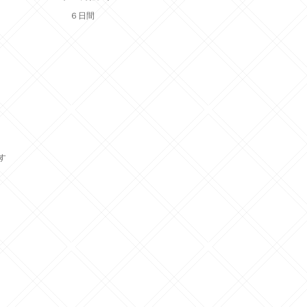
６日間
ます