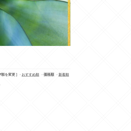
び順を変更 ]
-
おすすめ順
-
価格順
-
新着順
す