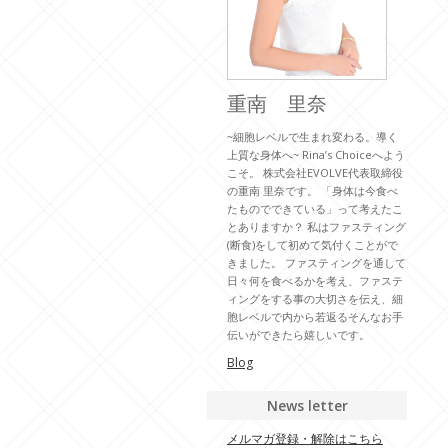
重南 里奈
~細胞レベルで生まれ変わる。導く
上質な身体へ~ Rina’s Choiceへよう
こそ。 株式会社EVOLVE代表取締役
の重南 里奈です。 「身体は今食べ
たものでできている」って考えたこ
とありますか？ 私はファスティング
(断食)をして初めて気付くことがで
きました。 ファスティングを通して
日々何を食べるかを考え、ファステ
ィングをする事の大切さを伝え、細
胞レベルで内から若返るそんなお手
伝いができたら嬉しいです。
Blog
News letter
メルマガ登録・解除はこちら